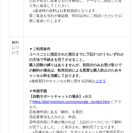
⑦お手続きに必要なものを梱包し、メールでご指定した送
り先に返送してください。
※返送時の送料はお客様負担となります。
⑧ご返送を当社が確認後、90日以内にご指定いただいた口
座に返金いたします。
解約
につ
▼ご利用条件
いて
コースごとに指定された期日までに下記3つのうちいずれか
の方法で手続きを完了させること。
購入回数の縛りはありませんが、初回分のみお受け取りで
の解約の場合は、転売目的による悪質な購入防止のためキ
ャンセル料を頂戴しております。
※連絡期日やキャンセル料に関する詳細は
コチラ
▼申請手順
【自動サポートチャットの場合】
※推奨
①
https://diet-premium.com/corporate_contact.html
にアク
セス。
②各種申請にある「解約」を選択。
③必要事項を入力の上、申請。
④申請内容に不備が無ければ「上記のコースについて解約
が完了しました。」と表示され、解約完了となります。
※不備があった場合は、サポートチャット内で申請不可の