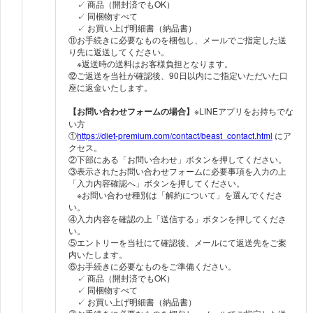
✓ 商品（開封済でもOK）
✓ 同梱物すべて
✓ お買い上げ明細書（納品書）
⑪お手続きに必要なものを梱包し、メールでご指定した送
り先に返送してください。
※返送時の送料はお客様負担となります。
⑫ご返送を当社が確認後、90日以内にご指定いただいた口
座に返金いたします。
【お問い合わせフォームの場合】
※LINEアプリをお持ちでな
い方
①
https://diet-premium.com/contact/beast_contact.html
にア
クセス。
②下部にある「お問い合わせ」ボタンを押してください。
③表示されたお問い合わせフォームに必要事項を入力の上
「入力内容確認へ」ボタンを押してください。
※お問い合わせ種別は「解約について」を選んでくださ
い。
④入力内容を確認の上「送信する」ボタンを押してくださ
い。
⑤エントリーを当社にて確認後、メールにて返送先をご案
内いたします。
⑥お手続きに必要なものをご準備ください。
✓ 商品（開封済でもOK）
✓ 同梱物すべて
✓ お買い上げ明細書（納品書）