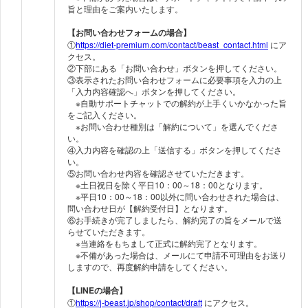
旨と理由をご案内いたします。
【お問い合わせフォームの場合】
①
https://diet-premium.com/contact/beast_contact.html
にア
クセス。
②下部にある「お問い合わせ」ボタンを押してください。
③表示されたお問い合わせフォームに必要事項を入力の上
「入力内容確認へ」ボタンを押してください。
※自動サポートチャットでの解約が上手くいかなかった旨
をご記入ください。
※お問い合わせ種別は「解約について」を選んでくださ
い。
④入力内容を確認の上「送信する」ボタンを押してくださ
い。
⑤お問い合わせ内容を確認させていただきます。
※土日祝日を除く平日10：00～18：00となります。
※平日10：00～18：00以外に問い合わせされた場合は、
問い合わせ日が【解約受付日】となります。
⑥お手続きが完了しましたら、解約完了の旨をメールで送
らせていただきます。
※当連絡をもちまして正式に解約完了となります。
※不備があった場合は、メールにて申請不可理由をお送り
しますので、再度解約申請をしてください。
【LINEの場合】
①
https://j-beast.jp/shop/contact/draft
にアクセス。