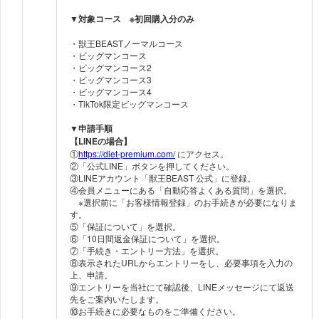
▼対象コース ※初回購入分のみ
・獣王BEASTノーマルコース
・ビッグマンコース
・ビッグマンコース2
・ビッグマンコース3
・ビッグマンコース4
・TikTok限定ビッグマンコース
▼申請手順
【LINEの場合】
①
https://diet-premium.com/
にアクセス。
②「公式LINE」ボタンを押してください。
③LINEアカウント「獣王BEAST 公式」に登録。
④会員メニューにある「自動応答よくある質問」を選択。
※選択前に「お客様情報登録」のお手続きが必要になりま
す。
⑤「保証について」を選択。
⑥「10日間返金保証について」を選択。
⑦「手続き・エントリー方法」を選択。
⑧表示されたURLからエントリーをし、必要事項を入力の
上、申請。
⑨エントリーを当社にて確認後、LINEメッセージにて返送
先をご案内いたします。
⑩お手続きに必要なものをご準備ください。